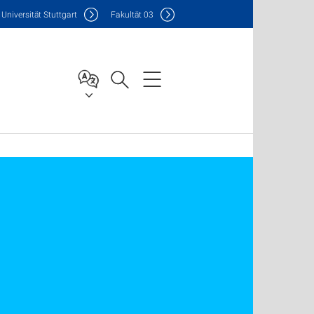
Uni
versität Stuttgart
F
akultät
03